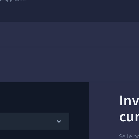
Inv
cu
Se le p