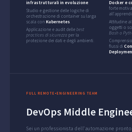
infrastrutturali in evoluzione
.
Docker e c
forte motiv
Studio e gestione delle logiche di
all'apprend
orchestrazione di container su larga
scala con
Kubernetes
.
Attitudine 
oggetti o sc
Applicazione e audit delle
best
Bash o Pyt
practices di sicurezza
per la
protezione dei dati e degli ambienti.
Comprension
flussi di
Con
Deployment
FULL REMOTE
•
ENGINEERING TEAM
DevOps Middle Engine
Sei un professionista dell'automazione pronto