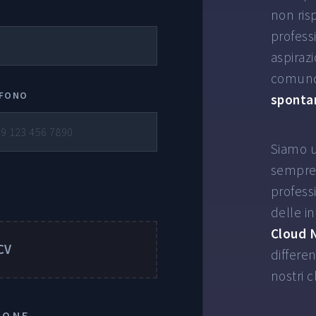
non ris
profess
aspirazi
comunqu
EFONO
sponta
Siamo u
sempre 
professi
delle i
Cloud 
 CV
differen
nostri c
IONE