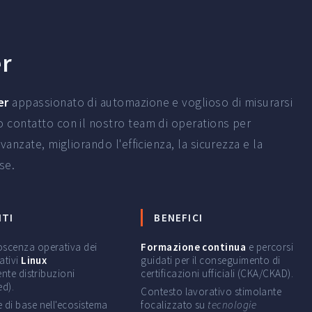
er
er
appassionato di automazione e voglioso di misurarsi
o contatto con il nostro team di operations per
vanzate, migliorando l'efficienza, la sicurezza e la
ise.
ITI
BENEFICI
scenza operativa dei
Formazione continua
e percorsi
ativi
Linux
guidati per il conseguimento di
ente distribuzioni
certificazioni ufficiali (CKA/CKAD).
d).
Contesto lavorativo stimolante
di base nell'ecosistema
focalizzato su
tecnologie