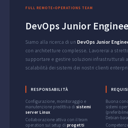
FULL REMOTE
•
OPERATIONS TEAM
DevOps Junior Engine
Siamo alla ricerca di un
DevOps Junior Engine
con architetture complesse. Lavorerai a strett
supportare e gestire soluzioni infrastrutturali a
scalabilità dei sistemi dei nostri clienti enterpr
RESPONSABILITÀ
REQUIS
Configurazione, monitoraggio e
Buona cono
manutenzione predittiva di
sistemi
sistemi oper
server Linux
.
(preferibilm
Debian-base
Collaborazione attiva con il team
operation sul setup di
progetti
Competenze 