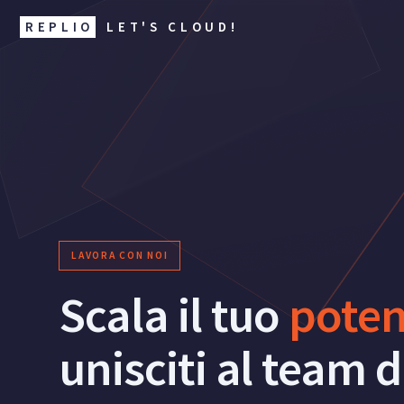
REPLIO
LET'S CLOUD!
LAVORA CON NOI
Scala il tuo
poten
unisciti al team d