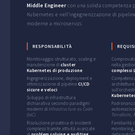
Middle Engineer
con una solida competenza pra
Kubernetes e nell'ingegnerizzazione di pipelin
moderne a microservizi.
RESPONSABILITÀ
REQUIS
Monitoraggio strutturato, scaling e
Comprovata
manutenzione di
cluster
nella gestio
Kubernetes di produzione
.
complessi 
Ingegnerizzazione, deployment e
Competenza
ottimizzazione di pipeline
CI/CD
architetture
sicure e veloci
.
sull'orches
Kubernete
Sviluppo di infrastruttura
dichiarativa secondo paradigmi
Padronanza n
moderni di
Infrastructure as Code
automazione
(IaC)
.
Terraform, 
Risoluzione proattiva di incidenti
Familiarità 
complessi tramite attività avanzate
monitoring,
di
problem solving e auditing
.
delle metric