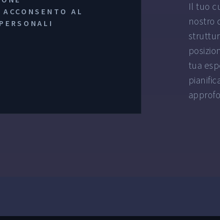
Il tuo 
 ACCONSENTO AL
nostro 
 PERSONALI
struttu
posizion
tua esp
pianifi
approfo