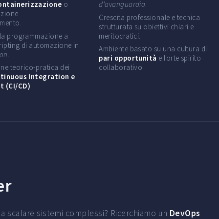
ontainerizzazione
o
d'avanguardia
.
azione
Crescita professionale e tecnica
imento.
strutturata su obiettivi chiari e
alla programmazione a
meritocratici.
ripting di automazione in
Ambiente basato su una cultura di
hon
.
pari opportunità
e forte spirito
e teorico-pratica dei
collaborativo.
tinuous Integration e
 (CI/CD)
.
er
 a scalare sistemi complessi? Ricerchiamo un
DevOps