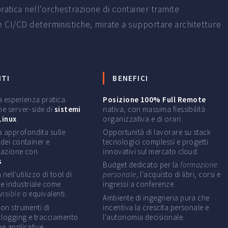
tica nell'orchestrazione di container tramite
e CI/CD deterministiche, mirate a supportare architetture
ITI
BENEFICI
 esperienza pratica
Posizione 100% Full Remote
ne server-side di
sistemi
nativa, con massima flessibilità
Linux
.
organizzativa e di orari.
 approfondita sulle
Opportunità di lavorare su stack
 dei container e
tecnologici complessi e progetti
trazione con
innovativi sul mercato cloud.
s
.
Budget dedicato per la
formazione
ell'utilizzo di tool di
personale
, l'acquisto di libri, corsi e
 industriale come
ingressi a conferenze.
Ansible
o equivalenti.
Ambiente di ingegneria pura che
con strumenti di
incentiva la crescita personale e
 logging e tracciamento
l'autonomia decisionale.
he applicative.