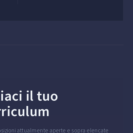
iaci il tuo
rriculum
osizioni attualmente aperte e sopra elencate