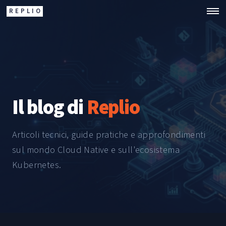
REPLIO
Il blog di
Replio
Articoli tecnici, guide pratiche e approfondimenti
sul mondo Cloud Native e sull'ecosistema
Kubernetes.