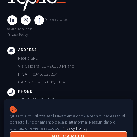
FOLLOW US
© 2026 Replio SRL
Privacy Policy
ADDRESS
Replio SRL
Via Caldera, 21 - 20153 Milano
P.IVA: IT09469131214
CAP. SOC. € 15.000,00 i.v.
PHONE
+39 02 8088 8054
EMAIL
Questo sito utilizza esclusivamente cookie tecnici necessari al
info@replio.it
corretto funzionamento della piattaforma. Nessun dato di
ORARI
profilazione viene raccolto.
Privacy Policy
Lunedì - Venerdì: 09:00 - 18:00
HO CAPITO