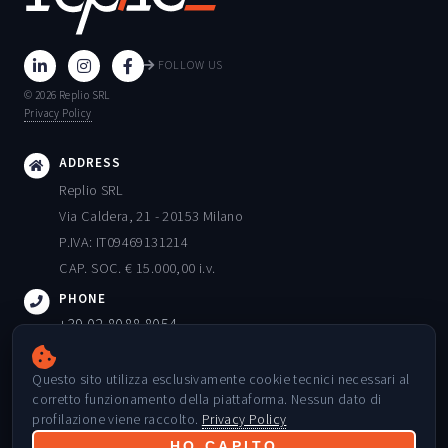
FOLLOW US
© 2026 Replio SRL
Privacy Policy
ADDRESS
Replio SRL
Via Caldera, 21 - 20153 Milano
P.IVA: IT09469131214
CAP. SOC. € 15.000,00 i.v.
PHONE
+39 02 8088 8054
EMAIL
Questo sito utilizza esclusivamente cookie tecnici necessari al
info@replio.it
corretto funzionamento della piattaforma. Nessun dato di
ORARI
profilazione viene raccolto.
Privacy Policy
Lunedì - Venerdì: 09:00 - 18:00
HO CAPITO