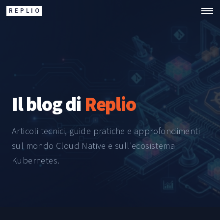
REPLIO
Il blog di
Replio
Articoli tecnici, guide pratiche e approfondimenti
sul mondo Cloud Native e sull'ecosistema
Kubernetes.