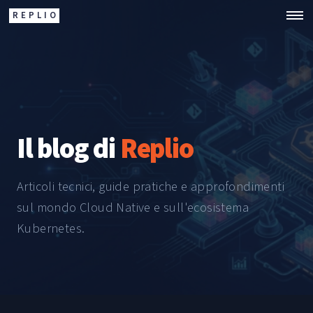
REPLIO
Il blog di
Replio
Articoli tecnici, guide pratiche e approfondimenti
sul mondo Cloud Native e sull'ecosistema
Kubernetes.