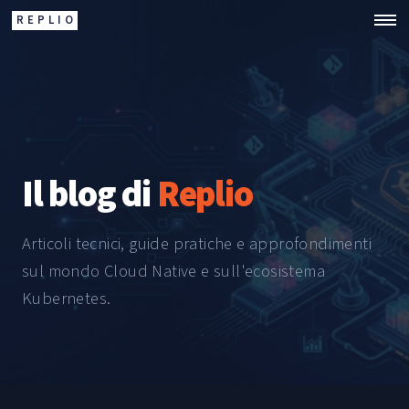
REPLIO
Il blog di
Replio
Articoli tecnici, guide pratiche e approfondimenti
sul mondo Cloud Native e sull'ecosistema
Kubernetes.