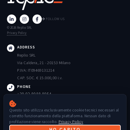
FOLLOW US
© 2026 Replio SRL
Privacy Policy
ADDRESS
Replio SRL
Via Caldera, 21 - 20153 Milano
P.IVA: IT09469131214
CAP. SOC. € 15.000,00 i.v.
PHONE
+39 02 8088 8054
EMAIL
Questo sito utilizza esclusivamente cookie tecnici necessari al
info@replio.it
corretto funzionamento della piattaforma. Nessun dato di
ORARI
profilazione viene raccolto.
Privacy Policy
Lunedì - Venerdì: 09:00 - 18:00
HO CAPITO